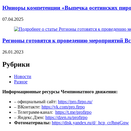
Юниоры компетенции «Выпечка осетинских пиро
07.04.2025
Регионы готовятся к проведению мероприятий В
26.01.2023
Рубрики
Новости
Разное
Информационные ресурсы Чемпионатного движения:
– официальный сайт:
https://pro.firpo.ru/
– ВКонтакте:
https://vk.com/pro.firpo
– Телеграмм-канал:
https://t.me/profirpo
– Яндекс.Дзен:
https://dzen.ru/profirpo
Фотоматериалы:
https://disk.yandex.ru/d/_hcp_crJhngGnw