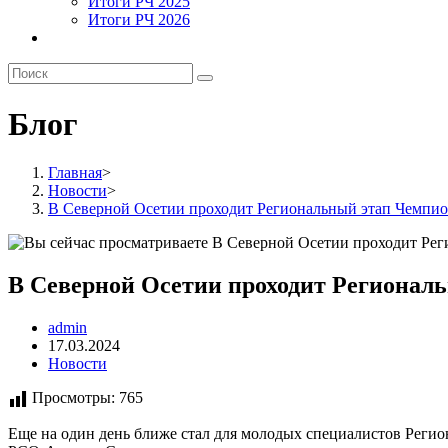
Итоги РЧ 2025
Итоги РЧ 2026
Блог
Главная
>
Новости
>
В Северной Осетии проходит Региональный этап Чемпио
В Северной Осетии проходит Регионал
Автор
admin
записи:
Запись
17.03.2024
опубликована:
Рубрика
Новости
записи:
Просмотры:
765
Еще на один день ближе стал для молодых специалистов Реги