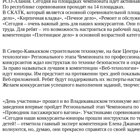
РСО-Алания. Сегодня на площадках чемпионата идет активная 
По республике соревнования проходят на 14 площадках.
В СКАТК, который является основной соревновательной площа
дело», «Кирпичная кладка», «Печное дело», «Ремонт и обслуж
«Сегодня – очень важный день для наших конкурсантов. Они п
труда. Для ребят – это возможность настроиться на рабочий ла
компетенции «Плотницкое дело» в основной возрастной катег
В Северо-Кавказском строительном техникуме, на базе Центр
технологии» Регионального этапа Чемпионата по профессион
конкурсантов ждал инструктаж по технике безопасности и охра
За право называться лучшим в компетенции «Веб-технологии» 
идут юниоры. Им предстоит на протяжении трех дней показыват
Веб-приложений. Ребят будут поддерживать их эксперты-наста
Желаем конкурсантам успешного выполнения заданий, творческ
«День участника» прошел и во Владикавказском техникуме жел
заведения впервые пройдет Региональный этап Чемпионата п
«Проводник пассажирского вагона». Участниками соревнован
«Сегодня наши конкурсанты-юниоры прошли инструктаж по техн
детей! – отметила главный эксперт компетенции Елена Джанаева
волнуются, но, думаю, они прекрасно справятся со своей задаче