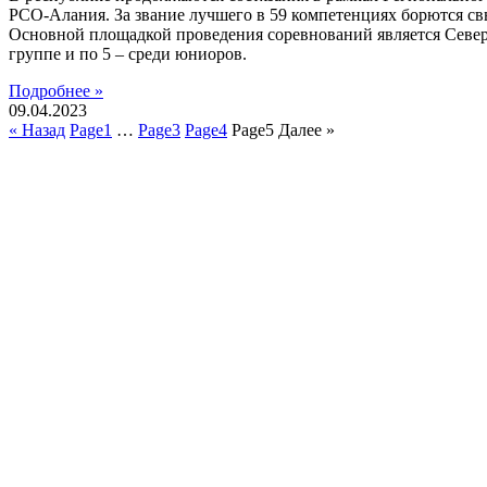
РСО-Алания. За звание лучшего в 59 компетенциях борются св
Основной площадкой проведения соревнований является Северо
группе и по 5 – среди юниоров.
Подробнее »
09.04.2023
« Назад
Page
1
…
Page
3
Page
4
Page
5
Далее »