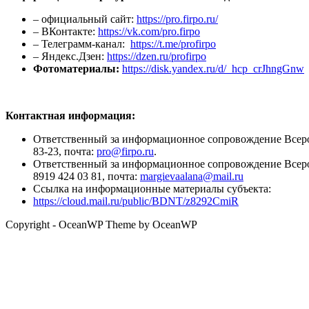
– официальный сайт:
https://pro.firpo.ru/
– ВКонтакте:
https://vk.com/pro.firpo
– Телеграмм-канал:
https://t.me/profirpo
– Яндекс.Дзен:
https://dzen.ru/profirpo
Фотоматериалы:
https://disk.yandex.ru/d/_hcp_crJhngGnw
Контактная информация:
Ответственный за информационное сопровождение Всеро
83-23, почта:
pro@firpo.ru
.
Ответственный за информационное сопровождение Всеро
8919 424 03 81, почта:
margievaalana@mail.ru
Ссылка на информационные материалы субъекта:
https://cloud.mail.ru/public/BDNT/z8292CmiR
Copyright - OceanWP Theme by OceanWP