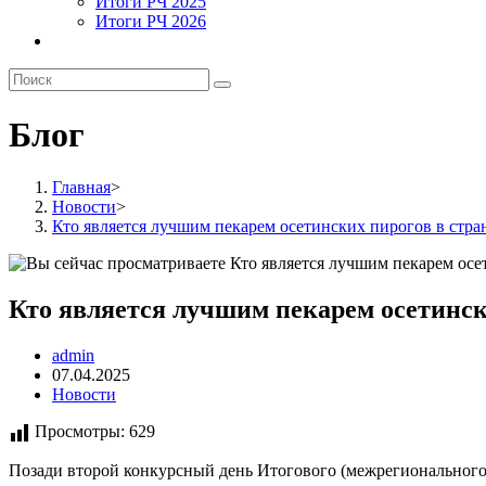
Итоги РЧ 2025
Итоги РЧ 2026
Блог
Главная
>
Новости
>
Кто является лучшим пекарем осетинских пирогов в стра
Кто является лучшим пекарем осетинск
Автор
admin
записи:
Запись
07.04.2025
опубликована:
Рубрика
Новости
записи:
Просмотры:
629
Позади второй конкурсный день Итогового (межрегиональног