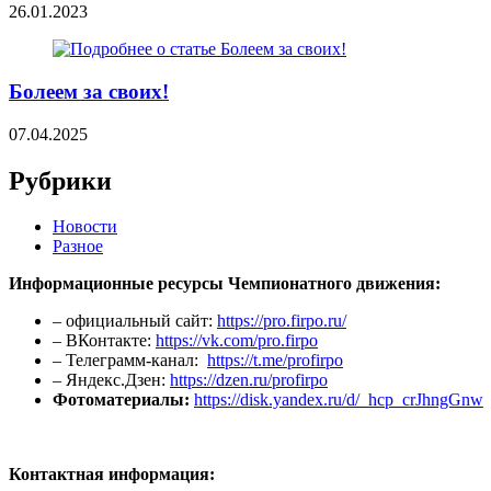
26.01.2023
Болеем за своих!
07.04.2025
Рубрики
Новости
Разное
Информационные ресурсы Чемпионатного движения:
– официальный сайт:
https://pro.firpo.ru/
– ВКонтакте:
https://vk.com/pro.firpo
– Телеграмм-канал:
https://t.me/profirpo
– Яндекс.Дзен:
https://dzen.ru/profirpo
Фотоматериалы:
https://disk.yandex.ru/d/_hcp_crJhngGnw
Контактная информация: