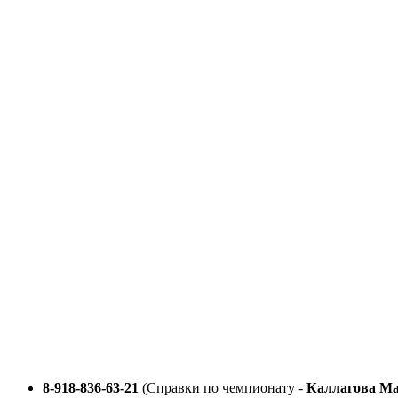
Перейти
к
содержимому
8-918-836-63-21
(Справки по чемпионату -
Каллагова М