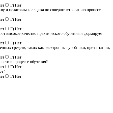
нет
Г) Нет
ству и педагогам колледжа по совершенствованию процесса
нет
Г) Нет
нет
Г) Нет
вают высокое качество практического обучения и формирует
нет
Г) Нет
енных средств, таких как электронные учебники, презентации,
нет
Г) Нет
ости в процессе обучения?
нет
Г) Нет
Зе?
нет
Г) Нет