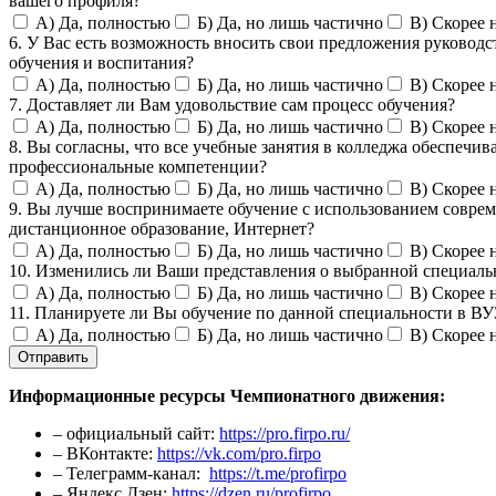
вашего профиля?
А) Да, полностью
Б) Да, но лишь частично
В) Скорее 
6. У Вас есть возможность вносить свои предложения руковод
обучения и воспитания?
А) Да, полностью
Б) Да, но лишь частично
В) Скорее 
7. Доставляет ли Вам удовольствие сам процесс обучения?
А) Да, полностью
Б) Да, но лишь частично
В) Скорее 
8. Вы согласны, что все учебные занятия в колледжа обеспечи
профессиональные компетенции?
А) Да, полностью
Б) Да, но лишь частично
В) Скорее 
9. Вы лучше воспринимаете обучение с использованием соврем
дистанционное образование, Интернет?
А) Да, полностью
Б) Да, но лишь частично
В) Скорее 
10. Изменились ли Ваши представления о выбранной специальн
А) Да, полностью
Б) Да, но лишь частично
В) Скорее 
11. Планируете ли Вы обучение по данной специальности в ВУ
А) Да, полностью
Б) Да, но лишь частично
В) Скорее 
Отправить
Информационные ресурсы Чемпионатного движения:
– официальный сайт:
https://pro.firpo.ru/
– ВКонтакте:
https://vk.com/pro.firpo
– Телеграмм-канал:
https://t.me/profirpo
– Яндекс.Дзен:
https://dzen.ru/profirpo